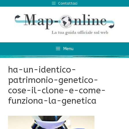
Vai
Contattaci
al
contenuto
Menu
ha-un-identico-
patrimonio-genetico-
cose-il-clone-e-come-
funziona-la-genetica