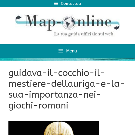
Vai
Contattaci
al
contenuto
Menu
guidava-il-cocchio-il-
mestiere-dellauriga-e-la-
sua-importanza-nei-
giochi-romani