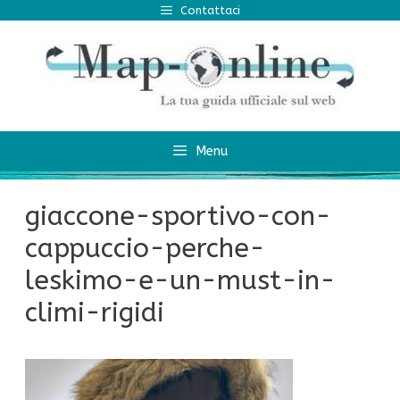
Vai
Contattaci
al
contenuto
Menu
giaccone-sportivo-con-
cappuccio-perche-
leskimo-e-un-must-in-
climi-rigidi