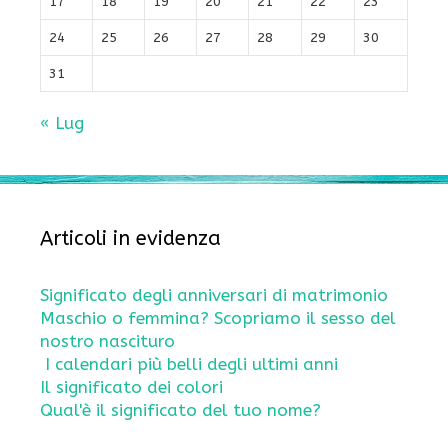
17
18
19
20
21
22
23
24
25
26
27
28
29
30
31
« Lug
Articoli in evidenza
Significato degli anniversari di matrimonio
Maschio o femmina? Scopriamo il sesso del
nostro nascituro
I calendari più belli degli ultimi anni
Il significato dei colori
Qual'è il significato del tuo nome?