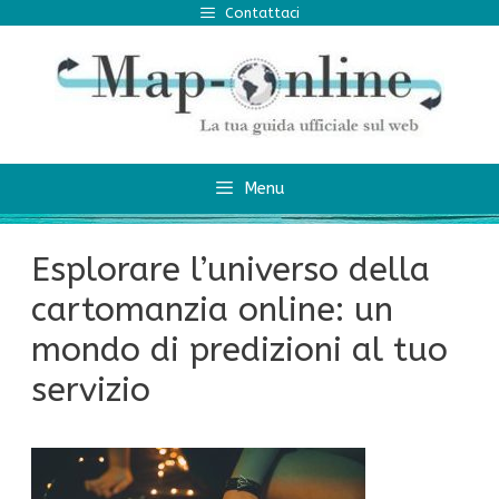
Vai
Contattaci
al
contenuto
Menu
Esplorare l’universo della
cartomanzia online: un
mondo di predizioni al tuo
servizio