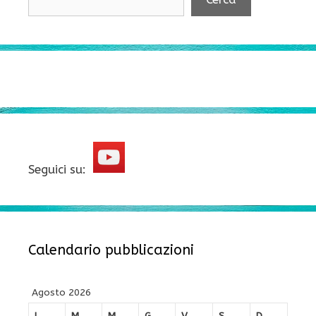
Seguici su:
Calendario pubblicazioni
Agosto 2026
L
M
M
G
V
S
D