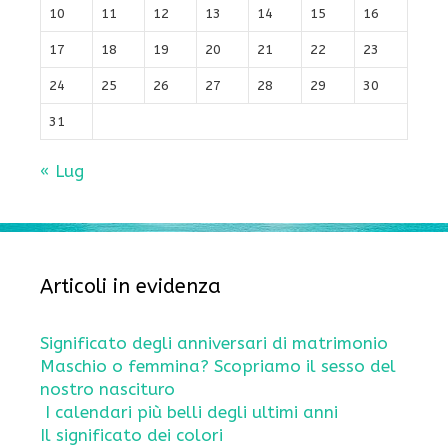
10
11
12
13
14
15
16
17
18
19
20
21
22
23
24
25
26
27
28
29
30
31
« Lug
Articoli in evidenza
Significato degli anniversari di matrimonio
Maschio o femmina? Scopriamo il sesso del
nostro nascituro
I calendari più belli degli ultimi anni
Il significato dei colori