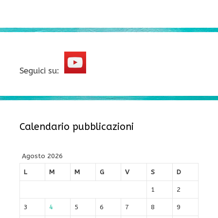
Seguici su:
Calendario pubblicazioni
Agosto 2026
L
M
M
G
V
S
D
1
2
3
4
5
6
7
8
9