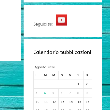
Seguici su:
Calendario pubblicazioni
Agosto 2026
L
M
M
G
V
S
D
1
2
3
4
5
6
7
8
9
10
11
12
13
14
15
16