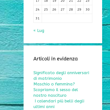
17
18
19
20
21
22
23
24
25
26
27
28
29
30
31
« Lug
Articoli in evidenza
Significato degli anniversari
di matrimonio
Maschio o femmina?
Scopriamo il sesso del
nostro nascituro
I calendari più belli degli
ultimi anni