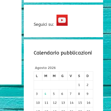
Seguici su:
Calendario pubblicazioni
Agosto 2026
L
M
M
G
V
S
D
1
2
3
4
5
6
7
8
9
10
11
12
13
14
15
16