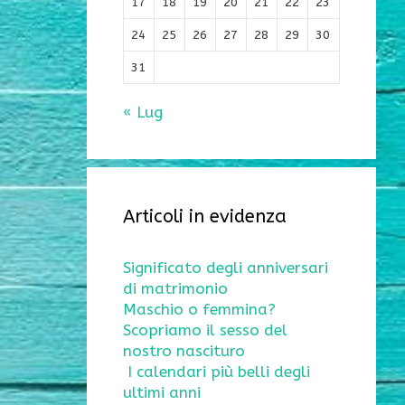
17
18
19
20
21
22
23
24
25
26
27
28
29
30
31
« Lug
Articoli in evidenza
Significato degli anniversari
di matrimonio
Maschio o femmina?
Scopriamo il sesso del
nostro nascituro
I calendari più belli degli
ultimi anni