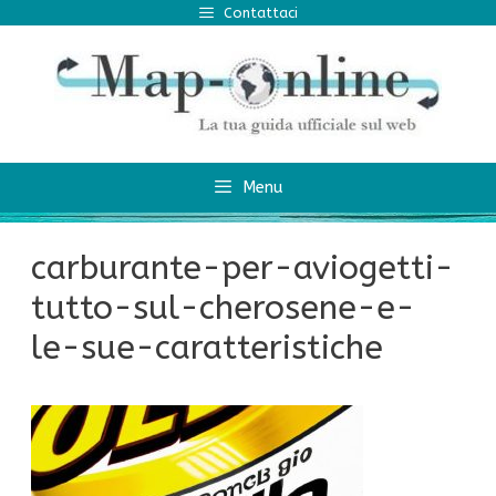
Vai
Contattaci
al
contenuto
Menu
carburante-per-aviogetti-
tutto-sul-cherosene-e-
le-sue-caratteristiche