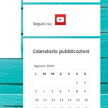
Seguici su:
Calendario pubblicazioni
Agosto 2026
L
M
M
G
V
S
D
1
2
3
4
5
6
7
8
9
10
11
12
13
14
15
16