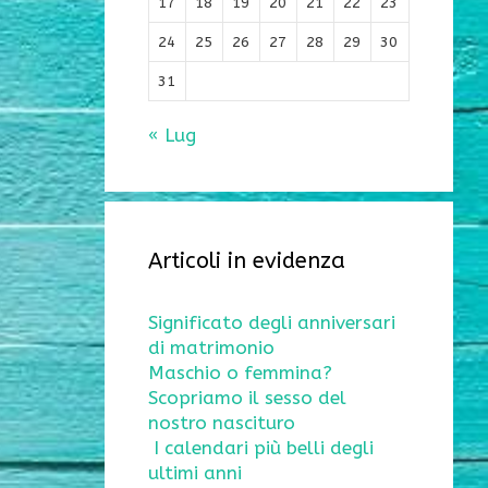
17
18
19
20
21
22
23
24
25
26
27
28
29
30
31
« Lug
Articoli in evidenza
Significato degli anniversari
di matrimonio
Maschio o femmina?
Scopriamo il sesso del
nostro nascituro
I calendari più belli degli
ultimi anni