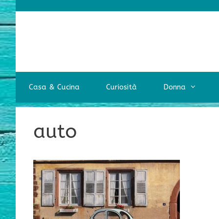
Vai
al
contenuto
Casa & Cucina
Curiosità
Donna
auto