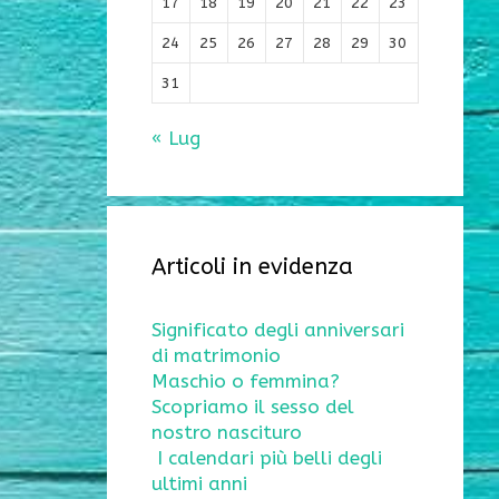
17
18
19
20
21
22
23
24
25
26
27
28
29
30
31
« Lug
Articoli in evidenza
Significato degli anniversari
di matrimonio
Maschio o femmina?
Scopriamo il sesso del
nostro nascituro
I calendari più belli degli
ultimi anni