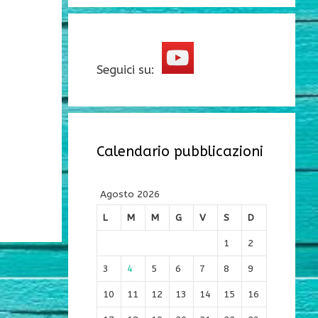
Seguici su:
Calendario pubblicazioni
Agosto 2026
L
M
M
G
V
S
D
1
2
3
4
5
6
7
8
9
10
11
12
13
14
15
16