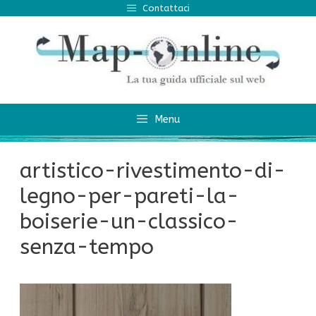
Vai
Contattaci
al
contenuto
Menu
artistico-rivestimento-di-
legno-per-pareti-la-
boiserie-un-classico-
senza-tempo