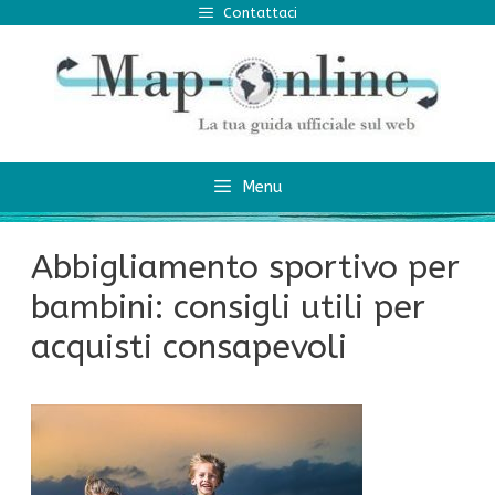
Vai
Contattaci
al
contenuto
Menu
Abbigliamento sportivo per
bambini: consigli utili per
acquisti consapevoli