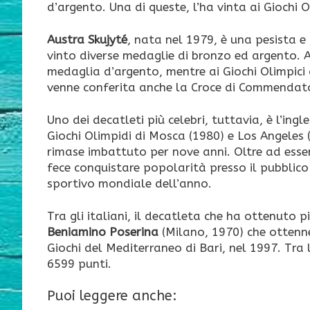
d’argento. Una di queste, l’ha vinta ai Giochi O
Austra Skujyté
, nata nel 1979, è una pesista e m
vinto diverse medaglie di bronzo ed argento. 
medaglia d’argento, mentre ai Giochi Olimpici 
venne conferita anche la Croce di Commendator
Uno dei decatleti più celebri, tuttavia, è l’ingl
Giochi Olimpidi di Mosca (1980) e Los Angeles (
rimase imbattuto per nove anni. Oltre ad esse
fece conquistare popolarità presso il pubblico
sportivo mondiale dell’anno.
Tra gli italiani, il decatleta che ha ottenuto p
Beniamino Poserina
(Milano, 1970) che ottenne
Giochi del Mediterraneo di Bari, nel 1997. Tra 
6599 punti.
Puoi leggere anche: