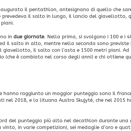
inaugurato il pentathlon, antesignano di quello che sa
revedeva il salto in lungo, il lancio del giavellotto, 
piani.
ono in
due giornate
. Nella prima, si svolgono i 100 e i 
o ed il salto in alto, mentre nella seconda sono previste 
l giavellotto, il salto con l’asta e 1500 metri piani. Ad
 (che è cambiato nel corso degli anni) e chi ottiene q
 che hanno raggiunto un maggior punteggio sono il franc
nti nel 2018, e la lituana Austra Skujyté, che nel 2015 h
ecord del punteggio più alto nel decathlon durante una
à vinto, in varie competizioni, sei medaglie d’oro e quat