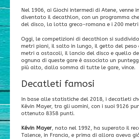
Nel 1906, ai Giochi intermedi di Atene, venne 
diventato il decathlon, con un programma che p
del disco, la lotta greco-romana e i 200 metri 
Oggi, le competizioni di decathlon si suddivid
metri piani, il salto in lungo, il getto del pes
metri a ostacoli, il lancio del disco e quello de
ognuna di queste gare è associato un punteggio
più alto, dalla somma di tutte le gare, vince.
Decatleti famosi
In base alle statistiche del 2018, i decatleti
Kévin Mayer, tra gli uomini, con i suoi 9126 pu
ottenuto 8358 punti.
Kévin Mayer
, nato nel 1992, ha superato il r
Talence, in Francia, e prima di allora aveva gi