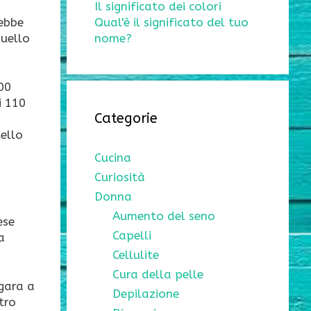
Il significato dei colori
rebbe
Qual'è il significato del tuo
quello
nome?
400
i 110
Categorie
uello
Cucina
Curiosità
Donna
Aumento del seno
ese
Capelli
a
Cellulite
Cura della pelle
 gara a
Depilazione
tro