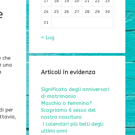
17
18
19
20
21
22
23
e
24
25
26
27
28
29
30
31
« Lug
e che
 è una
Articoli in evidenza
a
Significato degli anniversari
di matrimonio
Maschio o femmina?
di per
Scopriamo il sesso del
ttavia,
nostro nascituro
I calendari più belli degli
ultimi anni