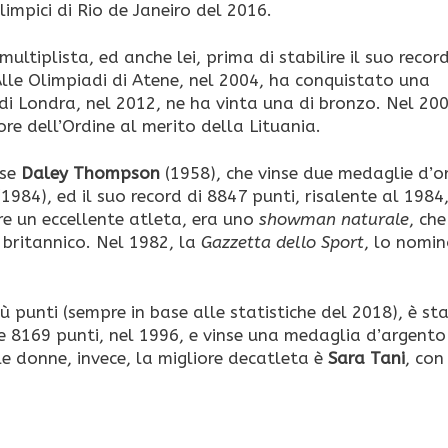
limpici di Rio de Janeiro del 2016.
ultiplista, ed anche lei, prima di stabilire il suo recor
Alle Olimpiadi di Atene, nel 2004, ha conquistato una
di Londra, nel 2012, ne ha vinta una di bronzo. Nel 200
e dell’Ordine al merito della Lituania.
ese
Daley Thompson
(1958), che vinse due medaglie d’o
1984), ed il suo record di 8847 punti, risalente al 1984
re un eccellente atleta, era uno
showman naturale
, che
 britannico. Nel 1982, la
Gazzetta dello Sport
, lo nomi
iù punti (sempre in base alle statistiche del 2018), è st
 8169 punti, nel 1996, e vinse una medaglia d’argento
le donne, invece, la migliore decatleta è
Sara Tani
, con 