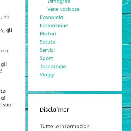
Dimagrire
Vene varicose
d, ha
Economia
Formazione
4, gli
Motori
Salute
Servizi
ro ai
,
Sport
 gli
Tecnologia
nò
Viaggi
ato
 ai
i suoi
Disclaimer
Tutte le informazioni