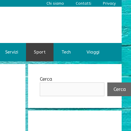
Chi siamo
Contatti
Privacy
Servizi
Sport
Tech
Viaggi
Cerca
Cerca