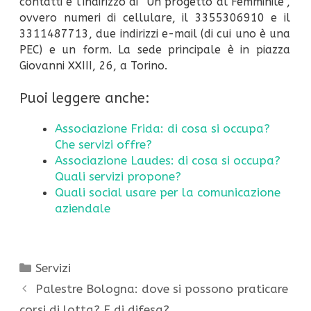
contatti e l’indirizzo di “Un progetto al Femminile”,
ovvero numeri di cellulare, il 3355306910 e il
3311487713, due indirizzi e-mail (di cui uno è una
PEC) e un form. La sede principale è in piazza
Giovanni XXIII, 26, a Torino.
Puoi leggere anche:
Associazione Frida: di cosa si occupa?
Che servizi offre?
Associazione Laudes: di cosa si occupa?
Quali servizi propone?
Quali social usare per la comunicazione
aziendale
Categorie
Servizi
Palestre Bologna: dove si possono praticare
corsi di lotta? E di difesa?