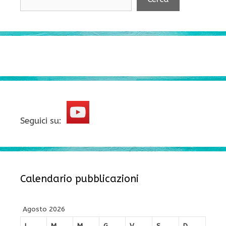
Seguici su:
Calendario pubblicazioni
Agosto 2026
L
M
M
G
V
S
D