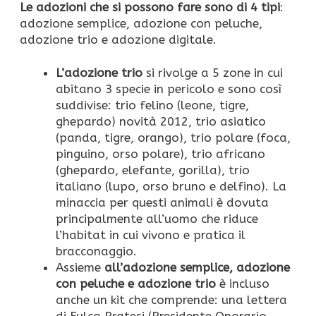
Le adozioni che si possono fare sono di 4 tipi
:
adozione semplice, adozione con peluche,
adozione trio e adozione digitale.
L’adozione trio
si rivolge a 5 zone in cui
abitano 3 specie in pericolo e sono così
suddivise: trio felino (leone, tigre,
ghepardo) novità 2012, trio asiatico
(panda, tigre, orango), trio polare (foca,
pinguino, orso polare), trio africano
(ghepardo, elefante, gorilla), trio
italiano (lupo, orso bruno e delfino). La
minaccia per questi animali è dovuta
principalmente all’uomo che riduce
l’habitat in cui vivono e pratica il
bracconaggio.
Assieme
all’adozione semplice, adozione
con peluche e adozione trio
è incluso
anche un kit che comprende: una lettera
di Fulco Pratesi (Presidente Onorario