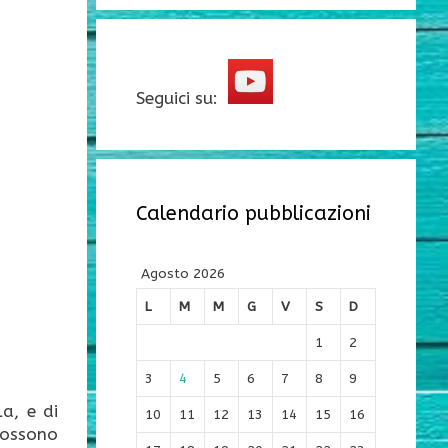
Seguici su:
Calendario pubblicazioni
Agosto 2026
L
M
M
G
V
S
D
1
2
3
4
5
6
7
8
9
a, e di
10
11
12
13
14
15
16
possono