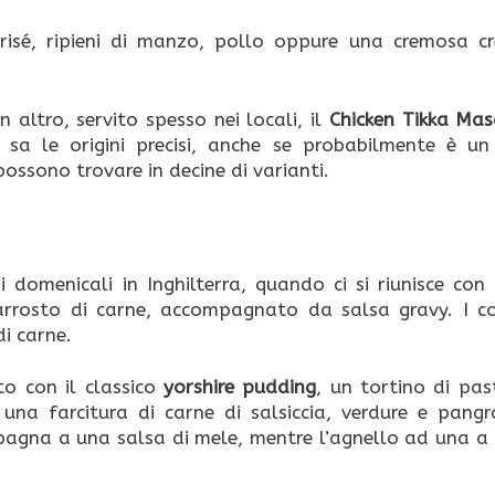
brisé, ripieni di manzo, pollo oppure una cremosa c
 altro, servito spesso nei locali, il
Chicken Tikka Mas
i sa le origini precisi, anche se probabilmente è un
 possono trovare in decine di varianti.
zi domenicali in Inghilterra, quando ci si riunisce con
arrosto di carne, accompagnato da salsa gravy. I co
i carne.
to con il classico
yorshire pudding
, un tortino di pas
 una farcitura di carne di salsiccia, verdure e pangr
mpagna a una salsa di mele, mentre l’agnello ad una a 