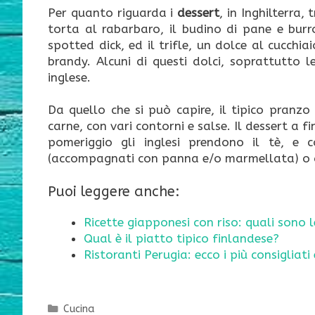
Per quanto riguarda i
dessert
, in Inghilterra,
torta al rabarbaro, il budino di pane e burr
spotted dick, ed il trifle, un dolce al cucchia
brandy. Alcuni di questi dolci, soprattutt
inglese.
Da quello che si può capire, il tipico pranz
carne, con vari contorni e salse. Il dessert a 
pomeriggio gli inglesi prendono il tè, e c
(accompagnati con panna e/o marmellata) o gli
Puoi leggere anche:
Ricette giapponesi con riso: quali sono 
Qual è il piatto tipico finlandese?
Ristoranti Perugia: ecco i più consigliat
Categorie
Cucina