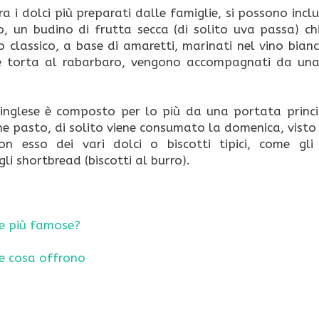
 tra i dolci più preparati dalle famiglie, si possono incl
o, un budino di frutta secca (di solito uva passa) c
io classico, a base di amaretti, marinati nel vino bian
o le torta al rabarbaro, vengono accompagnati da un
o inglese è composto per lo più da una portata princi
fine pasto, di solito viene consumato la domenica, visto
on esso dei vari dolci o biscotti tipici, come gli
 shortbread (biscotti al burro).
le più famose?
i e cosa offrono