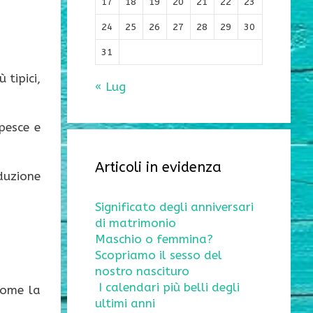
17
18
19
20
21
22
23
24
25
26
27
28
29
30
31
 tipici,
« Lug
 pesce e
Articoli in evidenza
duzione
Significato degli anniversari
di matrimonio
Maschio o femmina?
Scopriamo il sesso del
nostro nascituro
I calendari più belli degli
come la
ultimi anni