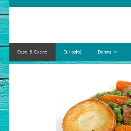
Vai
al
contenuto
Casa & Cucina
Curiosità
Donna