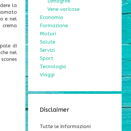
Dimagrire
udere la
Vene varicose
hiamato
Economia
co e nel
a crema
Formazione
Motori
Salute
pale di
Servizi
 che nel
Sport
 scones
Tecnologia
Viaggi
Disclaimer
Tutte le informazioni