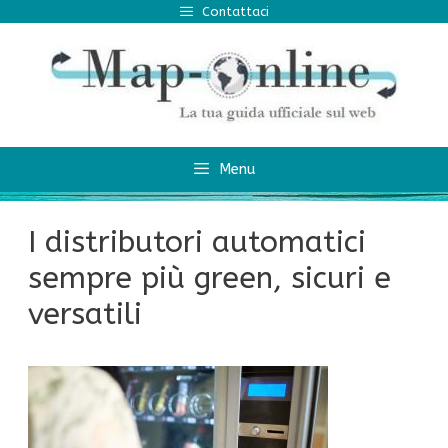
Vai
Contattaci
al
contenuto
Menu
I distributori automatici
sempre più green, sicuri e
versatili