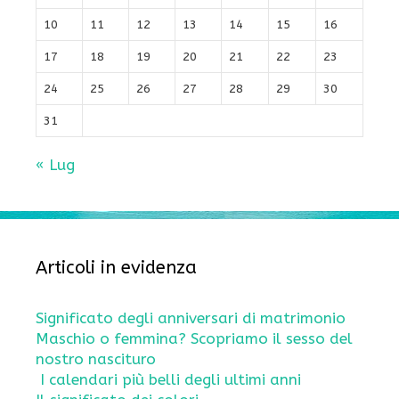
10
11
12
13
14
15
16
17
18
19
20
21
22
23
24
25
26
27
28
29
30
31
« Lug
Articoli in evidenza
Significato degli anniversari di matrimonio
Maschio o femmina? Scopriamo il sesso del
nostro nascituro
I calendari più belli degli ultimi anni