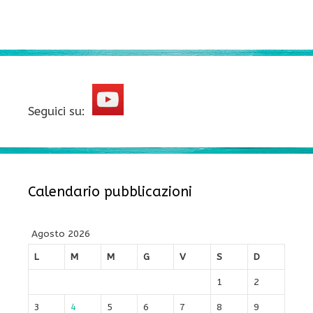
Seguici su:
Calendario pubblicazioni
Agosto 2026
L
M
M
G
V
S
D
1
2
3
4
5
6
7
8
9