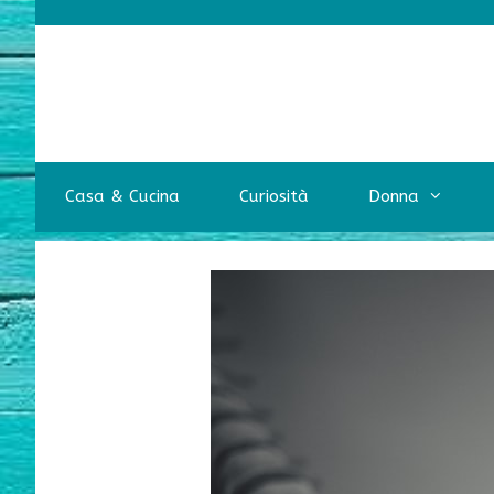
Vai
al
contenuto
Casa & Cucina
Curiosità
Donna