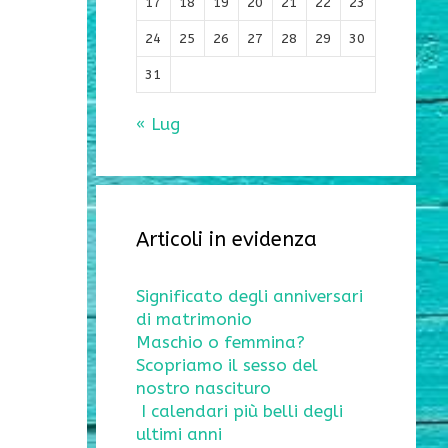
17
18
19
20
21
22
23
24
25
26
27
28
29
30
31
« Lug
Articoli in evidenza
Significato degli anniversari
di matrimonio
Maschio o femmina?
Scopriamo il sesso del
nostro nascituro
I calendari più belli degli
ultimi anni