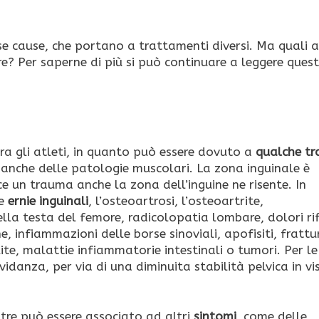
se cause, che portano a trattamenti diversi. Ma quali al
? Per saperne di più si può continuare a leggere ques
tra gli atleti, in quanto può essere dovuto a
qualche t
o anche delle patologie muscolari. La zona inguinale è
ce un trauma anche la zona dell’inguine ne risente. In
re
ernie inguinali
, l’osteoartrosi, l’osteoartrite,
lla testa del femore, radicolopatia lombare, dolori rif
e, infiammazioni delle borse sinoviali, apofisiti, frattu
olite, malattie infiammatorie intestinali o tumori. Per le
vidanza, per via di una diminuita stabilità pelvica in vi
ltre può essere associato ad altri
sintomi
, come delle