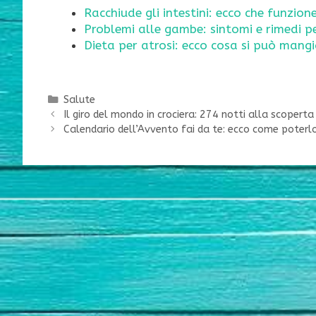
Racchiude gli intestini: ecco che funzio
Problemi alle gambe: sintomi e rimedi p
Dieta per atrosi: ecco cosa si può mangi
Categorie
Salute
Il giro del mondo in crociera: 274 notti alla scoperta
Calendario dell’Avvento fai da te: ecco come poterlo