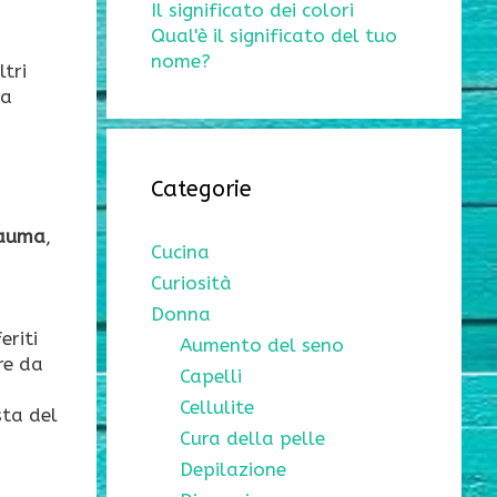
Il significato dei colori
Qual'è il significato del tuo
nome?
tri
ta
Categorie
rauma
,
Cucina
Curiosità
Donna
eriti
Aumento del seno
re da
Capelli
Cellulite
sta del
Cura della pelle
Depilazione