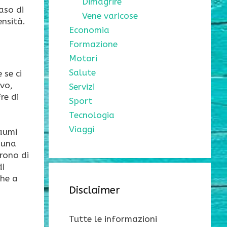
Dimagrire
aso di
Vene varicose
ensità.
Economia
Formazione
Motori
Salute
 se ci
ivo,
Servizi
re di
Sport
Tecnologia
Viaggi
raumi
 una
rono di
di
che a
Disclaimer
Tutte le informazioni