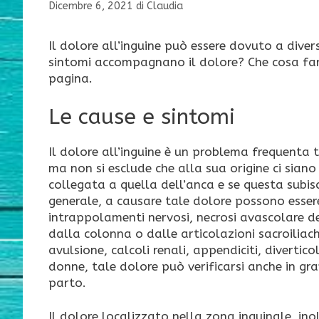
Dicembre 6, 2021
di
Claudia
Il dolore all’inguine può essere dovuto a diver
sintomi accompagnano il dolore? Che cosa fare
pagina.
Le cause e sintomi
Il dolore all’inguine è un problema frequenta 
ma non si esclude che alla sua origine ci sian
collegata a quella dell’anca e se questa subis
generale, a causare tale dolore possono esse
intrappolamenti nervosi, necrosi avascolare de
dalla colonna o dalle articolazioni sacroiliach
avulsione, calcoli renali, appendiciti, divertic
donne, tale dolore può verificarsi anche in gra
parto.
Il dolore localizzato nella zona inguinale, ino