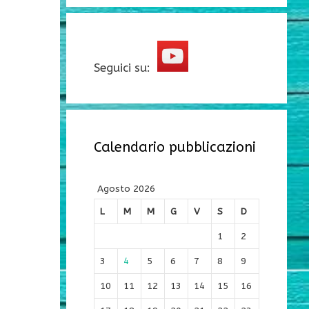
Seguici su:
Calendario pubblicazioni
Agosto 2026
L
M
M
G
V
S
D
1
2
3
4
5
6
7
8
9
10
11
12
13
14
15
16