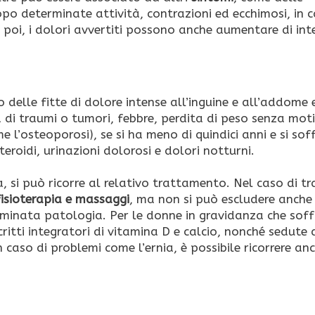
opo determinate attività, contrazioni ed ecchimosi, in c
 poi, i dolori avvertiti possono anche aumentare di int
 delle fitte di dolore intense all’inguine e all’addome e
 di traumi o tumori, febbre, perdita di peso senza mot
 l’osteoporosi), se si ha meno di quindici anni e si soff
roidi, urinazioni dolorosi e dolori notturni.
, si può ricorre al relativo trattamento. Nel caso di t
fisioterapia e massaggi
, ma non si può escludere anche
minata patologia. Per le donne in gravidanza che soff
tti integratori di vitamina D e calcio, nonché sedute 
n caso di problemi come l’ernia, è possibile ricorrere an