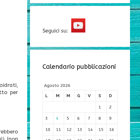
Seguici su:
Calendario pubblicazioni
oidrati,
Agosto 2026
utto per
L
M
M
G
V
S
D
1
2
3
4
5
6
7
8
9
10
11
12
13
14
15
16
rebbero
li (non