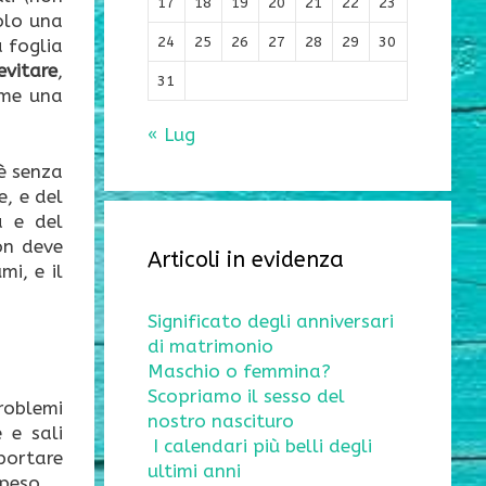
17
18
19
20
21
22
23
olo una
24
25
26
27
28
29
30
a foglia
evitare
,
31
come una
« Lug
è senza
e, e del
a e del
on deve
Articoli in evidenza
mi, e il
Significato degli anniversari
di matrimonio
Maschio o femmina?
Scopriamo il sesso del
problemi
nostro nascituro
 e sali
I calendari più belli degli
portare
ultimi anni
 peso.