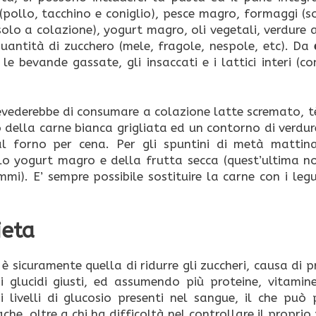
pollo, tacchino e coniglio), pesce magro, formaggi (s
olo a colazione), yogurt magro, oli vegetali, verdure 
antità di zucchero (mele, fragole, nespole, etc). Da
e le bevande gassate, gli insaccati e i lattici interi (
prevederebbe di consumare a colazione latte scremato, t
o della carne bianca grigliata ed un contorno di verdur
l forno per cena. Per gli spuntini di metà mattin
lo yogurt magro e della frutta secca (quest’ultima n
mi). E’ sempre possibile sostituire la carne con i legu
ieta
è sicuramente quella di ridurre gli zuccheri, causa di 
i glucidi giusti, ed assumendo più proteine, vitamine
i livelli di glucosio presenti nel sangue, il che può 
ache, oltre a chi ha difficoltà nel controllare il proprio