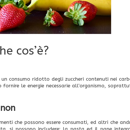
che cos’è?
e un consumo ridotto degli zuccheri contenuti nei carb
o fornire le energie necessarie all’organismo, sopratt
 non
imenti che possono essere consumati, ed altri che and
ta, si possono includere: la pasta ed il pane integra