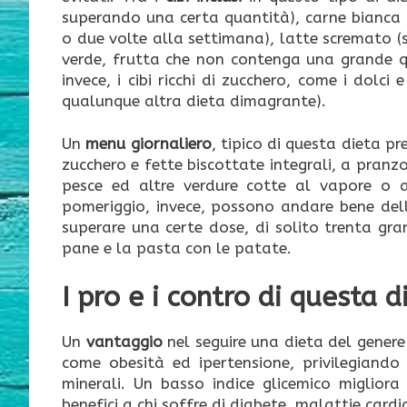
superando una certa quantità), carne bianca (
o due volte alla settimana), latte scremato (s
verde, frutta che non contenga una grande qu
invece, i cibi ricchi di zucchero, come i dolci 
qualunque altra dieta dimagrante).
Un
menu giornaliero
, tipico di questa dieta 
zucchero e fette biscottate integrali, a pranz
pesce ed altre verdure cotte al vapore o a
pomeriggio, invece, possono andare bene del
superare una certe dose, di solito trenta gram
pane e la pasta con le patate.
I pro e i contro di questa d
Un
vantaggio
nel seguire una dieta del genere 
come obesità ed ipertensione, privilegiando 
minerali. Un basso indice glicemico migliora 
benefici a chi soffre di diabete, malattie cardi