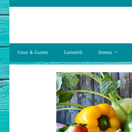
Vai
al
contenuto
Casa & Cucina
Curiosità
Donna