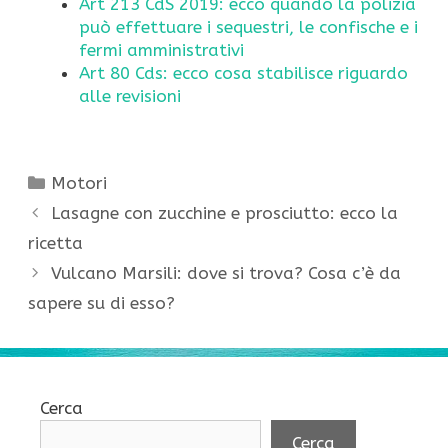
Art 213 CdS 2019: ecco quando la polizia
può effettuare i sequestri, le confische e i
fermi amministrativi
Art 80 Cds: ecco cosa stabilisce riguardo
alle revisioni
Categorie
Motori
Lasagne con zucchine e prosciutto: ecco la
ricetta
Vulcano Marsili: dove si trova? Cosa c’è da
sapere su di esso?
Cerca
Cerca