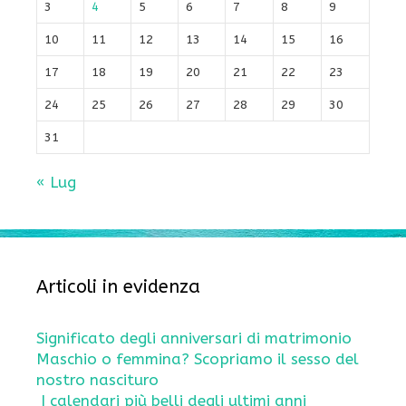
3
4
5
6
7
8
9
10
11
12
13
14
15
16
17
18
19
20
21
22
23
24
25
26
27
28
29
30
31
« Lug
Articoli in evidenza
Significato degli anniversari di matrimonio
Maschio o femmina? Scopriamo il sesso del
nostro nascituro
I calendari più belli degli ultimi anni